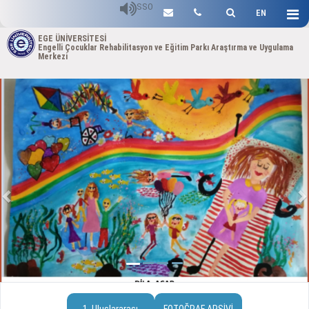
SSO
EN
EGE ÜNİVERSİTESİ
Engelli Çocuklar Rehabilitasyon ve Eğitim Parkı Araştırma ve Uygulama
Merkezi
Previous
N