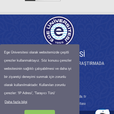
EGE ÜNİVERSİTESİ
Ege Üniversitesi olarak websitemizde çeşitli
çerezler kullanmaktayız. Söz konusu çerezler
KÖKLÜ BİRİKİMİYLE BİLİMDE ÖNCÜ, ARAŞTIRMADA
GÜÇLÜ ÜNİVERSİTE
websitesinin sağlıklı çalışabilmesi ve daha iyi
bir ziyaretçi deneyimi sunmak için zorunlu
Adres Bilgileri
olarak kullanılmaktadır. Kullanılan zorunlu
Telefon : 0232 390 24 51
çerezler: 'IP Adresi', 'Tarayıcı Türü'
E-Posta:
engellicocuk@mail.ege.edu.tr
Daha fazla bilgi
Ulaşım Haritası
-
Site Haritası