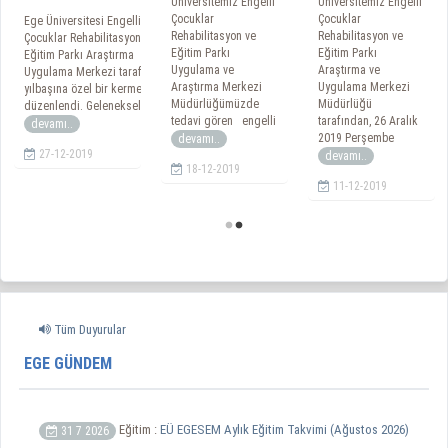
Üniversitemiz Engelli
Üniversitemiz Engelli
Çocuklar
Çocuklar
Ege Üniversitesi Engelli
Rehabilitasyon ve
Rehabilitasyon ve
Çocuklar Rehabilitasyon ve
Eğitim Parkı
Eğitim Parkı
Eğitim Parkı Araştırma
Uygulama ve
Araştırma ve
Uygulama Merkezi tarafından
Araştırma Merkezi
Uygulama Merkezi
yılbaşına özel bir kermes
Müdürlüğümüzde
Müdürlüğü
düzenlendi. Gelenekselleşen
tedavi gören engelli
tarafından, 26 Aralık
devamı..
2019 Perşembe
devamı..
27-12-2019
devamı..
18-12-2019
11-12-2019
Tüm Duyurular
EGE GÜNDEM
Eğitim :
EÜ EGESEM Aylık Eğitim Takvimi (Ağustos 2026)
31 7 2026