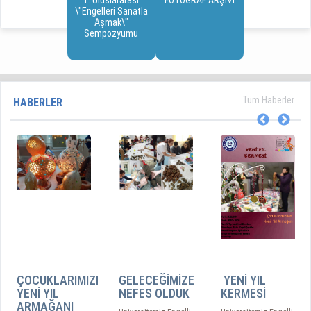
1. Uluslararası
FOTOĞRAF ARŞİVİ
\"Engelleri Sanatla
Aşmak\"
Sempozyumu
Tüm Haberler
HABERLER
ÇOCUKLARIMIZDAN
GELECEĞİMİZE
YENİ YIL
YENİ YIL
NEFES OLDUK
KERMESİ
ARMAĞANI