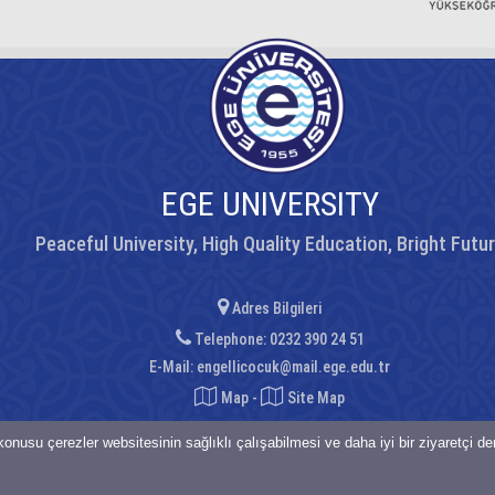
EGE UNIVERSITY
Peaceful University, High Quality Education, Bright Futu
Adres Bilgileri
Telephone: 0232 390 24 51
E-Mail:
engellicocuk@mail.ege.edu.tr
Map
-
Site Map
onusu çerezler websitesinin sağlıklı çalışabilmesi ve daha iyi bir ziyaretçi d
saklıdır.