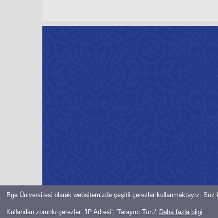
Ege Üniversitesi olarak websitemizde çeşitli çerezler kullanmaktayız. Söz k
© Bilgi İşlem Daire Başkanlığı-2021-EGE ÜNiVERSiTESi Her hakkı 
Kullanılan zorunlu çerezler: 'IP Adresi', 'Tarayıcı Türü'
Daha fazla bilgi
Başka bir düğmeyle chatbot’u açmak için:
Aday Asistanına Sor