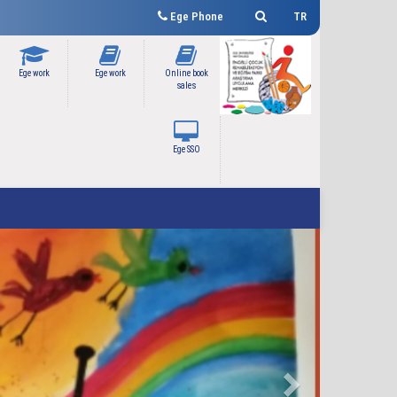
Ege Phone
TR
Ege work
Ege work
Online book
sales
Ege SSO
Next